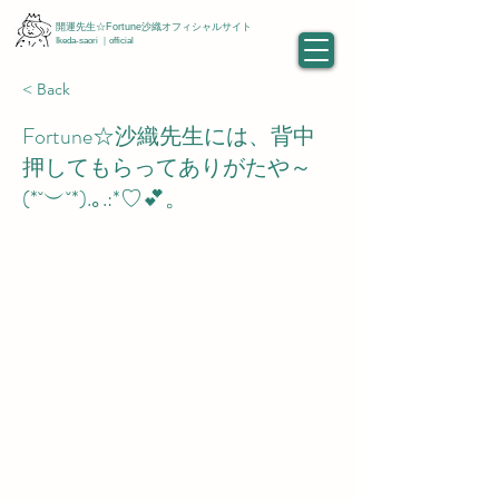
開運先生☆Fortune沙織オフィシャルサイト
Ikeda-saori ｜official
< Back
Fortune☆沙織先生には、背中
押してもらってありがたや～
(*˘︶˘*).｡.:*♡💕。