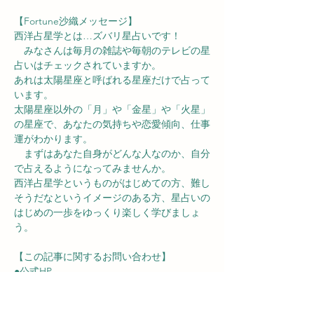
【Fortune沙織メッセージ】
西洋占星学とは…ズバリ星占いです！
　みなさんは毎月の雑誌や毎朝のテレビの星
占いはチェックされていますか。
あれは太陽星座と呼ばれる星座だけで占って
います。
太陽星座以外の「月」や「金星」や「火星」
の星座で、あなたの気持ちや恋愛傾向、仕事
運がわかります。
　まずはあなた自身がどんな人なのか、自分
で占えるようになってみませんか。
西洋占星学というものがはじめての方、難し
そうだなというイメージのある方、星占いの
はじめの一歩をゆっくり楽しく学びましょ
う。
【この記事に関するお問い合わせ】
●公式HP
https://www.kaiunsaori.com
●公式LINE