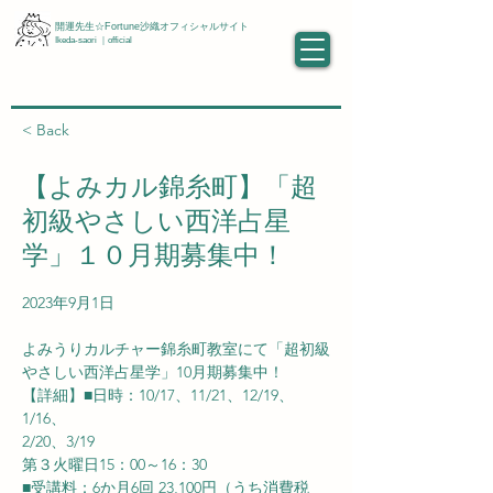
開運先生☆Fortune沙織オフィシャルサイト
Ikeda-saori ｜official
< Back
【よみカル錦糸町】「超
初級やさしい西洋占星
学」１０月期募集中！
2023年9月1日
よみうりカルチャー錦糸町教室にて「超初級
やさしい西洋占星学」10月期募集中！
【詳細】■日時：10/17、11/21、12/19、
1/16、
2/20、3/19
第３火曜日15：00～16：30
■受講料：6か月6回 23,100円（うち消費税