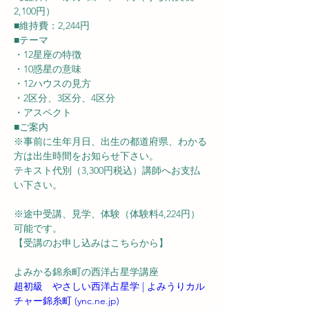
2,100円）
■維持費：2,244円
■テーマ
・12星座の特徴
・10惑星の意味
・12ハウスの見方
・2区分、3区分、4区分
・アスペクト
■ご案内
※事前に生年月日、出生の都道府県、わかる
方は出生時間をお知らせ下さい。
テキスト代別（3,300円税込）講師へお支払
い下さい。
※途中受講、見学、体験（体験料4,224円）
可能です。
【受講のお申し込みはこちらから】
よみかる錦糸町の西洋占星学講座
超初級　やさしい西洋占星学 | よみうりカル
チャー錦糸町 (
ync.ne.jp
)