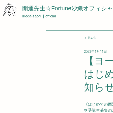
開運先生☆Fortune沙織オフィシ
Ikeda-saori ｜official
< Back
2023年1月11日
【ヨ
はじ
知ら
《はじめての西
🔯受講生募集の