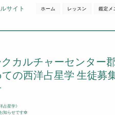
ャルサイト
ホーム
レッスン
鑑定メ
ークカルチャーセンター
めての西洋占星学 生徒募
せ
洋占星学》
お知らせです🔯