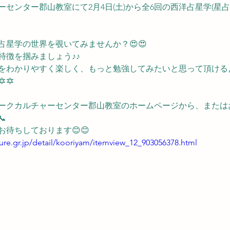
センター郡山教室にて2月4日(土)から全6回の西洋占星学(星
占星学の世界を覗いてみませんか？😍😍
特徴を掴みましょう♪♪
をわかりやすく楽しく、もっと勉強してみたいと思って頂ける
🔯
ークカルチャーセンター郡山教室のホームページから、または

待ちしております😊😊
ture.gr.jp/detail/kooriyam/itemview_12_903056378.html