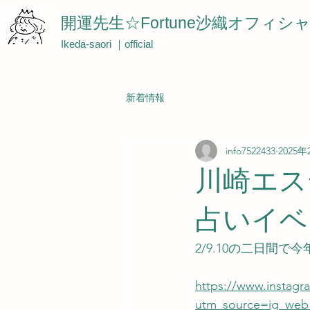
開運先生☆Fortune沙織オフィシ
Ikeda-saori ｜official
新着情報
info7522433
2025年
川崎エステ
占いイベ
2/9.10の二日間
https://www.instag
utm_source=ig_web