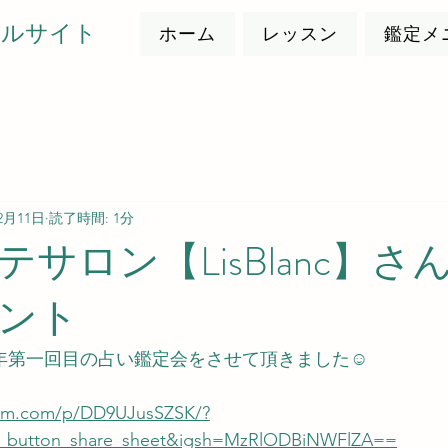
ャルサイト
ホーム
レッスン
鑑定メ
2月11日
読了時間: 1分
サロン【LisBlanc】さ
ント
で今年第一回目の占い鑑定会をさせて頂きました☺
ram.com/p/DD9UJusSZSK/?
_button_share_sheet&igsh=MzRlODBiNWFlZA==