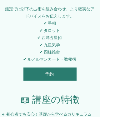
鑑定では以下の占術を組み合わせ、より確実なア
ドバイスをお伝えします。
✔ 手相
✔ タロット
✔ 西洋占星術
✔ 九星気学
✔ 四柱推命
✔ ルノルマンカード・数秘術
予約
📖 講座の特徴
🔹 初心者でも安心！基礎から学べるカリキュラム
🔹 実践重視で、すぐに占いができるようになる
🔹 趣味からプロレベルまで対応
あなたも、占いを学んで未来を読み解く力を身につ