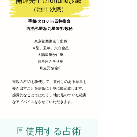
開運先生☆fortune沙織
（池田 沙織）
手相
​/
タロット
​/
四柱推命
西洋占星術
​/
九星気学/数秘
東京都西東京市出身
Ａ型、丑年、六白金星
太陽星座かに座
月星座さそり座
​月支元命偏印
複数の占術を駆使して、裏付けのある結果を
導き出すことを信条に丁寧に鑑定致します。
感覚的なことではなく、地に足のついた確実
なアドバイスをさせていただきます。
🃏 使用する占術